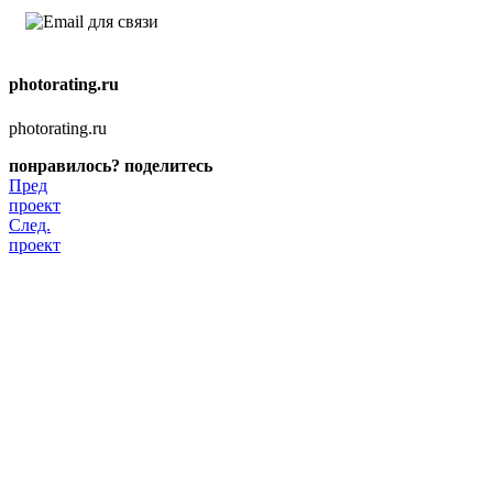
photorating.ru
photorating.ru
понравилось? поделитесь
Пред
проект
След.
проект