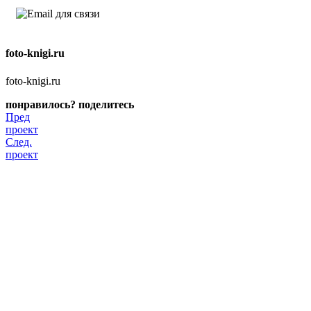
foto-knigi.ru
foto-knigi.ru
понравилось? поделитесь
Пред
проект
След.
проект